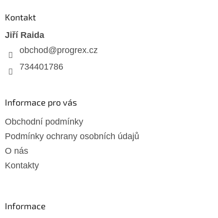
p
a
Kontakt
t
Jiří Raida
í
obchod
@
progrex.cz
734401786
Informace pro vás
Obchodní podmínky
Podmínky ochrany osobních údajů
O nás
Kontakty
Informace