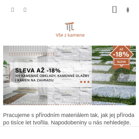
Přejít
NÁKUP
na
KOŠÍK
obsah
Předchozí
Násl
Pracujeme s přírodním materiálem tak, jak jej příroda
po tisíce let tvořila. Napodobeniny u nás nehledejte.
Z
á