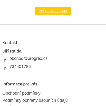
ZPĚT DO OBCHODU
Z
á
p
a
Kontakt
t
Jiří Raida
í
obchod
@
progrex.cz
734401786
Informace pro vás
Obchodní podmínky
Podmínky ochrany osobních údajů