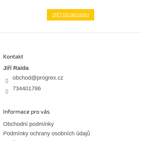
ZPĚT DO OBCHODU
Z
á
p
a
Kontakt
t
Jiří Raida
í
obchod
@
progrex.cz
734401786
Informace pro vás
Obchodní podmínky
Podmínky ochrany osobních údajů