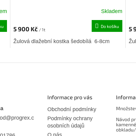
dem
Skladem
ku
Do košíku
5 900 Kč
5 
/ 1t
Žulová dlažební kostka šedobílá 6-8cm
Žu
O
v
l
á
d
a
c
í
Informace pro vás
Informa
p
r
da
Množstev
Obchodní podmínky
v
od
@
progrex.c
Podmínky ochrany
k
Návod pr
kamenné
y
osobních údajů
obkladu/
v
O nás
01786