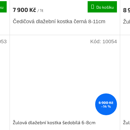
ku
Do košíku
7 900 Kč
8 
/ 1t
Čedičová dlažební kostka černá 8-11cm
Žu
053
Kód:
10054
6 900 Kč
–14 %
Žulová dlažební kostka šedobílá 6-8cm
Žul