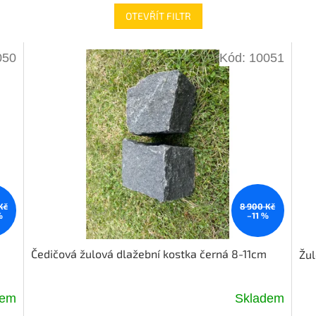
OTEVŘÍT FILTR
050
Kód:
10051
Kč
8 900 Kč
%
–11 %
Čedičová žulová dlažební kostka černá 8-11cm
Žul
dem
Skladem