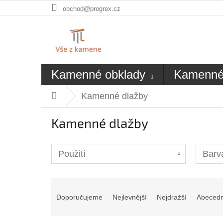
Přejít
obchod@progrex.cz
na
obsah
Kamenné obklady
Kamenné
Kamenné dlažby
Domů
Kamenné dlažby
Použití
Barv
Ř
a
Doporučujeme
Nejlevnější
Nejdražší
Abeced
z
e