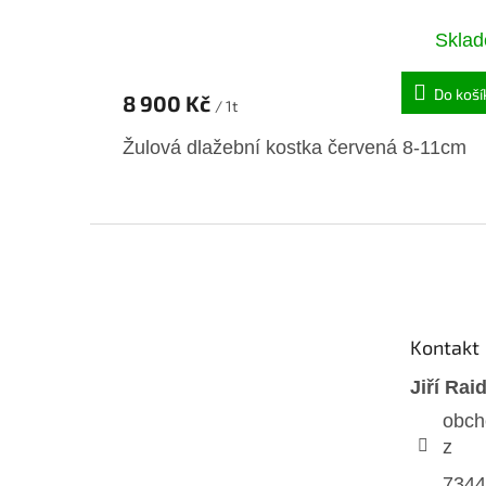
Skla
Do koší
8 900 Kč
/ 1t
Žulová dlažební kostka červená 8-11cm
Z
á
p
a
t
Kontakt
í
Jiří Rai
obch
z
7344