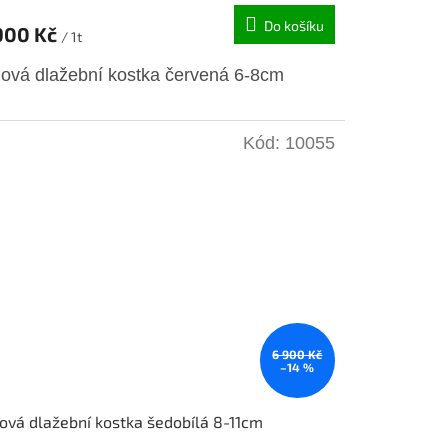
Do košíku
900 Kč
/ 1t
lová dlažební kostka červená 6-8cm
Kód:
10055
6 900 Kč
–14 %
ová dlažební kostka šedobílá 8-11cm