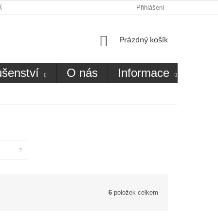
JŮ
O NÁS
KONTAKTY
Přihlášení
NÁKUPNÍ
Prázdný košík
KOŠÍK
ušenství
O nás
Informace
Kon
6
položek celkem