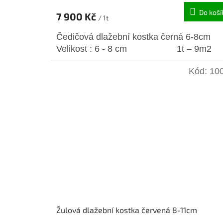
Do koší
7 900 Kč
/ 1t
Čedičová dlažební kostka černá 6-8cm
Velikost : 6 - 8 cm 1t – 9m2
Kód:
10
Žulová dlažební kostka červená 8-11cm