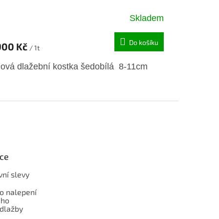
Skladem
Do košíku
900 Kč
/ 1t
lová dlažební kostka šedobílá 8-11cm
ce
ní slevy
o nalepení
ho
dlažby