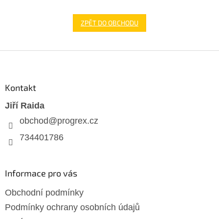
ZPĚT DO OBCHODU
Z
á
p
a
Kontakt
t
Jiří Raida
í
obchod
@
progrex.cz
734401786
Informace pro vás
Obchodní podmínky
Podmínky ochrany osobních údajů