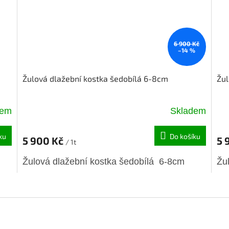
6 900 Kč
–14 %
Žulová dlažební kostka šedobílá 6-8cm
Žul
dem
Skladem
ku
Do košíku
5 900 Kč
5 
/ 1t
Žulová dlažební kostka šedobílá 6-8cm
Žu
O
v
l
á
d