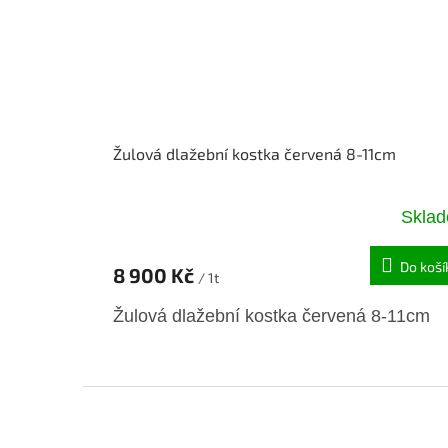
Žulová dlažební kostka červená 8-11cm
Skla
Do koší
8 900 Kč
/ 1t
Žulová dlažební kostka červená 8-11cm
Z
á
p