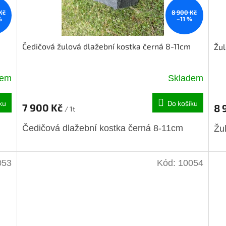
Kč
8 900 Kč
%
–11 %
Čedičová žulová dlažební kostka černá 8-11cm
Žul
dem
Skladem
ku
Do košíku
7 900 Kč
8 
/ 1t
Čedičová dlažební kostka černá 8-11cm
Žu
053
Kód:
10054