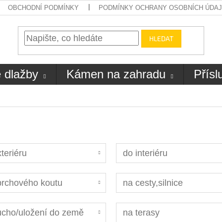
OBCHODNÍ PODMÍNKY
PODMÍNKY OCHRANY OSOBNÍCH ÚDA
HLEDAT
 dlažby
Kámen na zahradu
Přísl
teriéru
do interiéru
prchového koutu
na cesty,silnice
ucho/uložení do země
na terasy