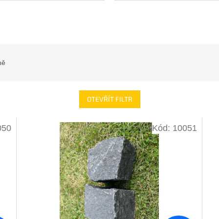
ně
OTEVŘÍT FILTR
050
Kód:
10051