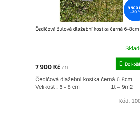
k
9 900 
–20 
t
ů
Čedičová žulová dlažební kostka černá 6-8cm
Skla
Do koší
7 900 Kč
/ 1t
Čedičová dlažební kostka černá 6-8cm
Velikost : 6 - 8 cm 1t – 9m2
Kód:
10