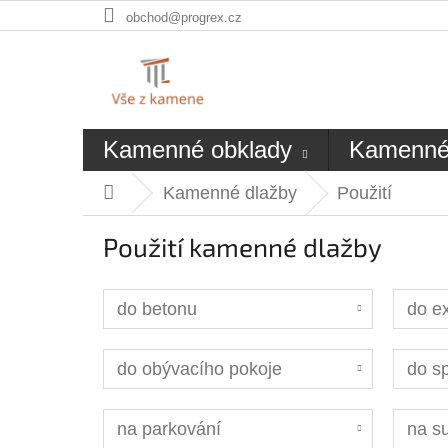
Přejít
obchod@progrex.cz
na
obsah
Kamenné obklady
Kamenné
Kamenné dlažby
Použití
Domů
Použití kamenné dlažby
do betonu
do ex
do obývacího pokoje
do s
na parkování
na s