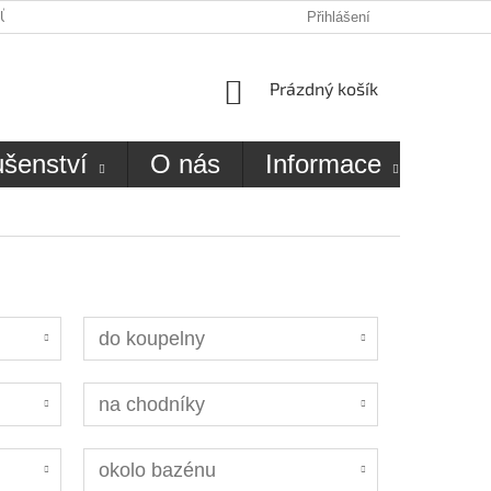
JŮ
O NÁS
KONTAKTY
Přihlášení
NÁKUPNÍ
Prázdný košík
KOŠÍK
ušenství
O nás
Informace
Kon
do koupelny
na chodníky
okolo bazénu