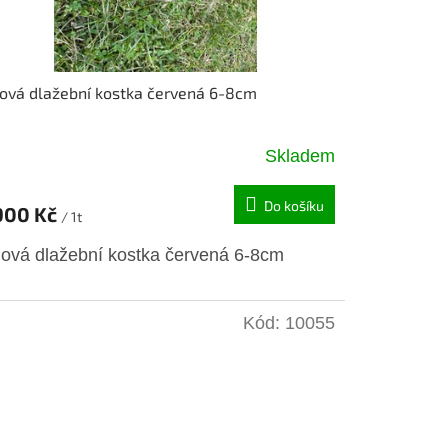
ová dlažební kostka červená 6-8cm
Skladem
Do košíku
900 Kč
/ 1t
lová dlažební kostka červená 6-8cm
Kód:
10055