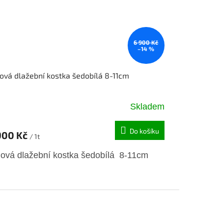
6 900 Kč
–14 %
ová dlažební kostka šedobílá 8-11cm
Skladem
Do košíku
900 Kč
/ 1t
lová dlažební kostka šedobílá 8-11cm