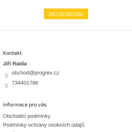
ZPĚT DO OBCHODU
Z
á
p
a
Kontakt
t
Jiří Raida
í
obchod
@
progrex.cz
734401786
Informace pro vás
Obchodní podmínky
Podmínky ochrany osobních údajů