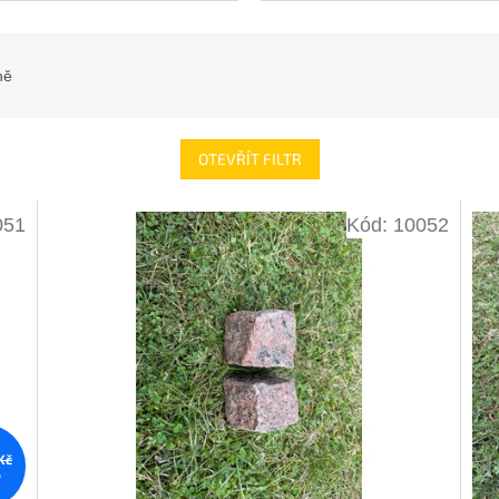
ně
OTEVŘÍT FILTR
051
Kód:
10052
Kč
%