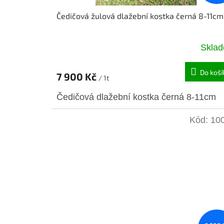
ů
Čedičová žulová dlažební kostka černá 8-11cm
Skla
Do koší
7 900 Kč
/ 1t
Čedičová dlažební kostka černá 8-11cm
Kód:
10