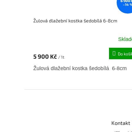
6 900 
–14 
Žulová dlažební kostka šedobílá 6-8cm
Skla
Do koší
5 900 Kč
/ 1t
Žulová dlažební kostka šedobílá 6-8cm
Z
á
p
a
t
Kontakt
í