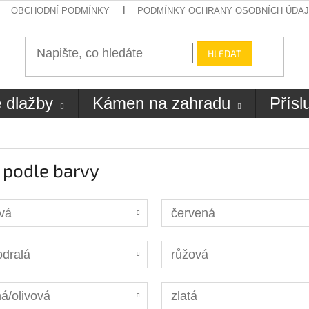
OBCHODNÍ PODMÍNKY
PODMÍNKY OCHRANY OSOBNÍCH ÚDA
HLEDAT
 dlažby
Kámen na zahradu
Přísl
 podle barvy
vá
červená
dralá
růžová
á/olivová
zlatá