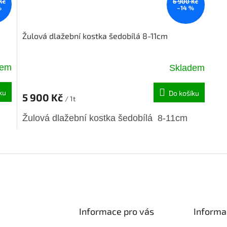
Kč
6 900 Kč
%
–14 %
Žulová dlažební kostka šedobílá 8-11cm
dem
Skladem
ku
Do košíku
5 900 Kč
/ 1t
Žulová dlažební kostka šedobílá 8-11cm
O
v
l
á
d
a
c
í
Informace pro vás
Informa
p