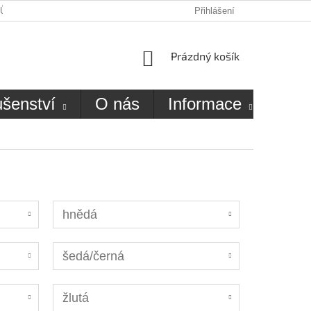
JŮ
O NÁS
KONTAKTY
Přihlášení
NÁKUPNÍ
Prázdný košík
KOŠÍK
ušenství
O nás
Informace
Kon
hnědá
šedá/černá
žlutá