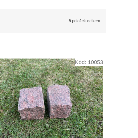
5
položek celkem
Kód:
10053