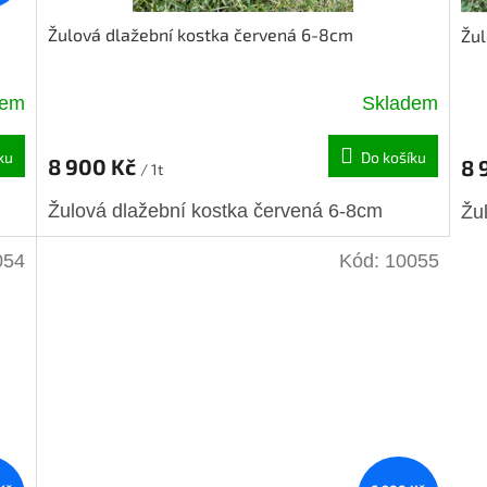
Žulová dlažební kostka červená 6-8cm
Žul
dem
Skladem
ku
Do košíku
8 900 Kč
8 
/ 1t
Žulová dlažební kostka červená 6-8cm
Žu
054
Kód:
10055