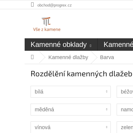
Přejít
obchod@progrex.cz
na
obsah
Kamenné obklady
Kamenné
Kamenné dlažby
Barva
Domů
Rozdělění kamenných dlažeb
bílá
béžo
měděná
namo
vínová
zelen