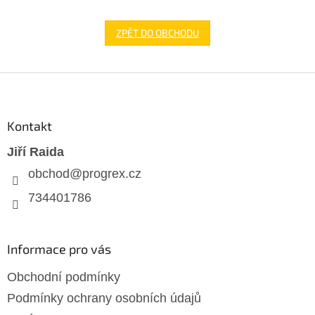
ZPĚT DO OBCHODU
Z
á
p
a
Kontakt
t
Jiří Raida
í
obchod
@
progrex.cz
734401786
Informace pro vás
Obchodní podmínky
Podmínky ochrany osobních údajů