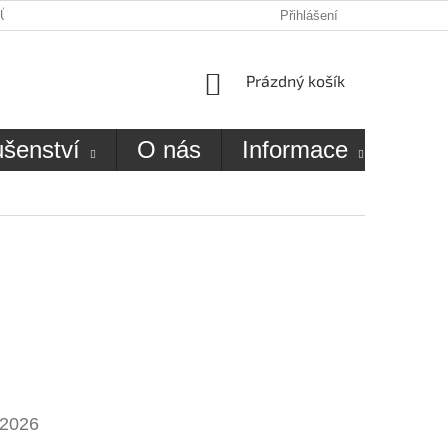
JŮ
O NÁS
KONTAKTY
Přihlášení
NÁKUPNÍ
Prázdný košík
KOŠÍK
ušenství
O nás
Informace
Kon
.2026