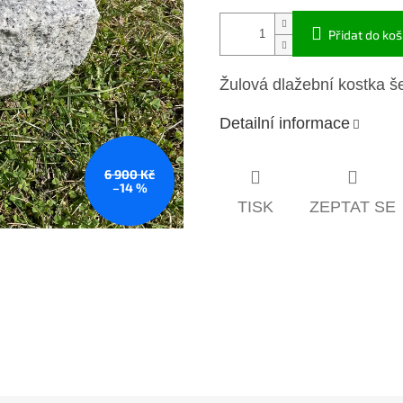
Přidat do koš
Žulová dlažební kostka 
Detailní informace
6 900 Kč
–14 %
TISK
ZEPTAT SE