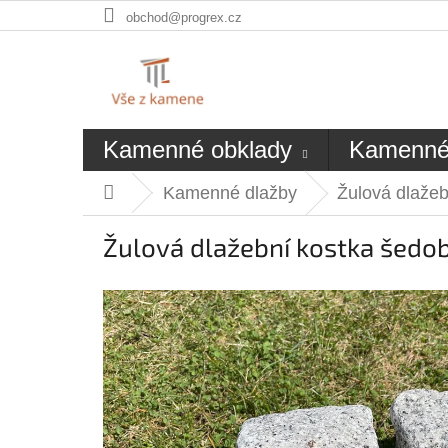
Přejít
obchod@progrex.cz
na
obsah
Kamenné obklady
Kamenné
Kamenné dlažby
Žulová dlažeb
Domů
Žulová dlažební kostka šedob