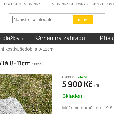
OBCHODNÍ PODMÍNKY
PODMÍNKY OCHRANY OSOBNÍCH ÚDA
HLEDAT
 dlažby
Kámen na zahradu
Přísl
ní kostka šedobílá 8-11cm
ílá 8-11cm
10055
6 900 Kč
–14 %
5 900 Kč
/ 1t
Měrná
Skladem
cena:
Můžeme doručit do:
19.8