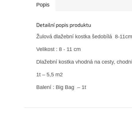
Popis
Detailní popis produktu
Žulová dlažební kostka šedobílá 8-11c
Velikost : 8 - 11 cm
Dlažební kostka vhodná na cesty, chodník
1t – 5,5 m2
Balení : Big Bag – 1t
Z
á
p
a