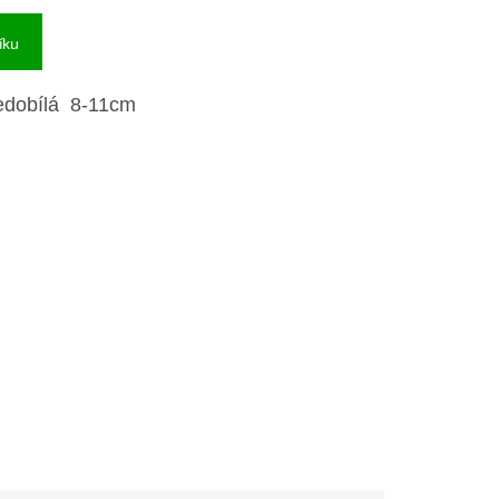
íku
šedobílá 8-11cm